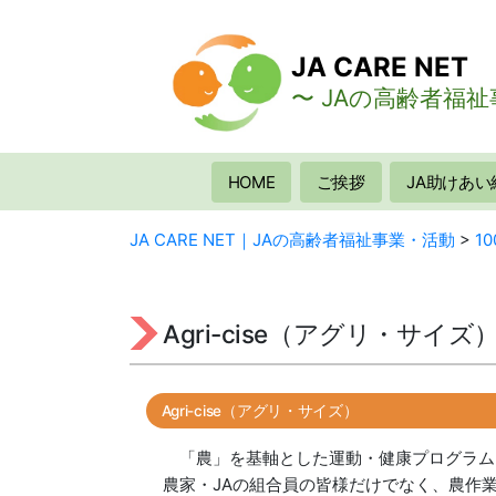
コ
ン
JA CARE NET
テ
ン
〜 JAの高齢者福祉
ツ
へ
ス
HOME
ご挨拶
JA助けあい
キ
ッ
JA CARE NET｜JAの高齢者福祉事業・活動
>
1
プ
Agri-cise（アグリ・サイズ
Agri-cise（アグリ・サイズ）
「農」を基軸とした運動・健康プログラムとして、
農家・JAの組合員の皆様だけでなく、農作