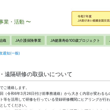
事業・活動 〜
組織
JA介護保険事業
JA健康寿命100歳プロジェクト
政通知(一般)
・遠隔研修の取扱いについて
でご連絡します。
（令和6年3月26日付け前事務連絡）から大きく内容が変わるも
ト等を活用して研修を行っている登録研修機関にヒアリングが行
としてください。