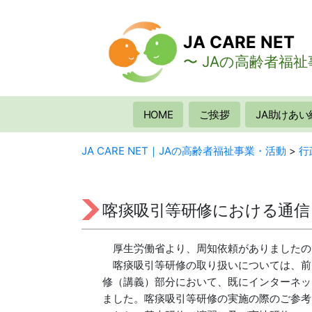
コ
ン
JA CARE NET
テ
ン
〜 JAの高齢者福祉
ツ
へ
ス
HOME
ご挨拶
JA助けあい
キ
ッ
JA CARE NET｜JAの高齢者福祉事業・活動
>
行
プ
喀痰吸引等研修における通信
厚生労働省より、周知依頼がありましたの
喀痰吸引等研修の取り扱いについては、前回
修（講義）部分において、既にインターネッ
ました。喀痰吸引等研修の実施の際のご参考