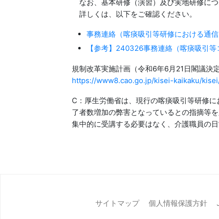
なお、基本研修（演習）及び実地研修につ
詳しくは、以下をご確認ください。
事務連絡（喀痰吸引等研修における通信
【参考】240326事務連絡（喀痰吸引
規制改革実施計画（令和6年6月21日閣議決
https://www8.cao.go.jp/kisei-kaikaku/kis
C：厚生労働省は、現行の喀痰吸引等研修に
了者数増加の弊害となっているとの指摘等を
集中的に受講する必要はなく、介護職員の日
サイトマップ
個人情報保護方針