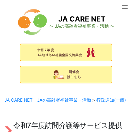
コ
ン
テ
JA CARE NET
ン
〜 JAの高齢者福祉事業・活動 〜
ツ
へ
ス
キ
ッ
プ
研修会
はこちら
JA CARE NET｜JAの高齢者福祉事業・活動
>
行政通知(一般)
令和7年度訪問介護等サービス提供