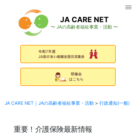
コ
ン
テ
JA CARE NET
ン
〜 JAの高齢者福祉事業・活動 〜
ツ
へ
ス
キ
ッ
プ
研修会
はこちら
JA CARE NET｜JAの高齢者福祉事業・活動
>
行政通知(一般)
重要！介護保険最新情報