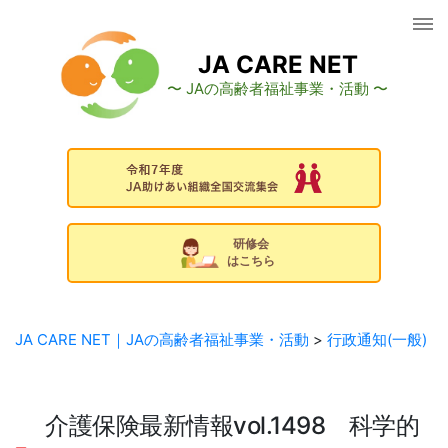
コ
ン
テ
JA CARE NET
ン
〜 JAの高齢者福祉事業・活動 〜
ツ
へ
ス
キ
ッ
プ
研修会
はこちら
JA CARE NET｜JAの高齢者福祉事業・活動
>
行政通知(一般)
介護保険最新情報vol.1498 科学的