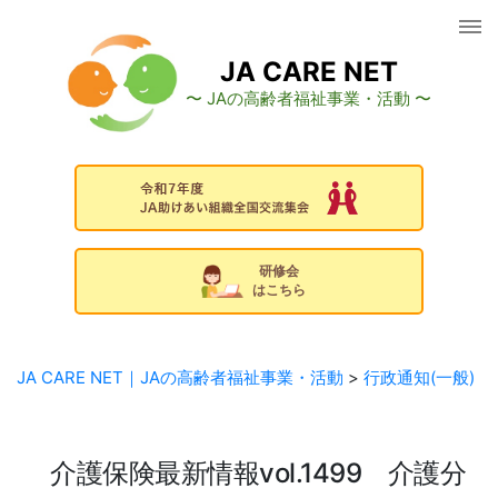
コ
ン
テ
JA CARE NET
ン
〜 JAの高齢者福祉事業・活動 〜
ツ
へ
ス
キ
ッ
プ
研修会
はこちら
JA CARE NET｜JAの高齢者福祉事業・活動
>
行政通知(一般)
介護保険最新情報vol.1499 介護分