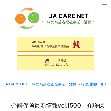
コ
ン
テ
JA CARE NET
ン
〜 JAの高齢者福祉事業・活動 〜
ツ
へ
ス
キ
ッ
プ
研修会
はこちら
JA CARE NET｜JAの高齢者福祉事業・活動
>
行政通知(一般)
介護保険最新情報vol.1500 介護保