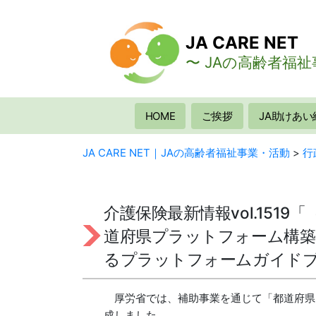
コ
ン
JA CARE NET
テ
ン
〜 JAの高齢者福祉
ツ
へ
ス
HOME
ご挨拶
JA助けあい
キ
ッ
JA CARE NET｜JAの高齢者福祉事業・活動
>
行
プ
介護保険最新情報vol.15
道府県プラットフォーム構築
るプラットフォームガイド
厚労省では、補助事業を通じて「都道府県
成しました。